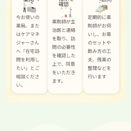
確認
今お使いの
定期的に薬
薬剤師が主
薬局、また
剤師がお伺
治医と連絡
はケアマネ
いし、お薬
を取り、訪
ジャーさん
のセットや
問の必要性
へ「在宅訪
飲み方の工
を確認した
問を利用し
夫、残薬の
上で、同意
たい」とご
整理などを
をいただき
相談くださ
行います
ます。
い。