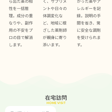
ら出た薬の相
く、サプリメ
かった薬やア
性を一括管
ントや日々の
レルギーを記
理。成分の重
体調変化な
録。説明の手
なりや、副作
ど、地域に根
間を省き、常
用の不安をプ
ざした薬剤師
に安全な調剤
ロの目で解消
が親身に寄り
を受けられま
します。
添います。
す。
在宅訪問
HOME VISIT