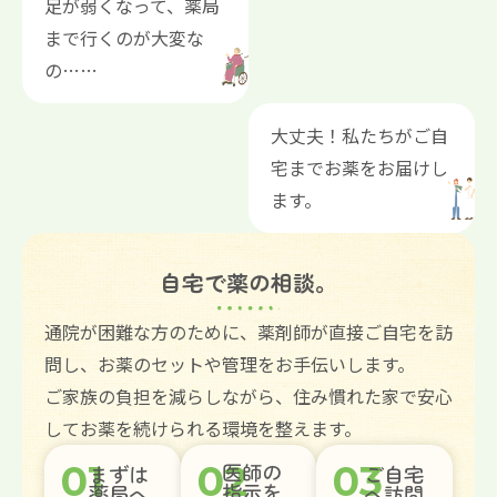
足が弱くなって、薬局
まで行くのが大変な
の……
大丈夫！私たちがご自
宅までお薬をお届けし
ます。
自宅で薬の相談。
通院が困難な方のために、薬剤師が直接ご自宅を訪
問し、お薬のセットや管理をお手伝いします。
ご家族の負担を減らしながら、住み慣れた家で安心
してお薬を続けられる環境を整えます。
01
02
医師の
03
まずは
ご自宅
指示を
薬局へ
へ訪問