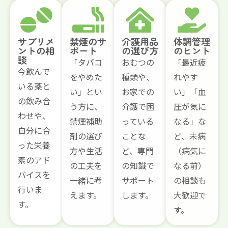
サプリメ
禁煙のサ
介護用品
体調管理
ントの相
ポート
の選び方
のヒント
談
「タバコ
おむつの
「最近疲
今飲んで
をやめた
種類や、
れやす
いる薬と
い」とい
お家での
い」「血
の飲み合
う方に、
介護で困
圧が気に
わせや、
禁煙補助
っている
なる」な
自分に合
剤の選び
ことな
ど、未病
った栄養
方や生活
ど、専門
（病気に
素のアド
の工夫を
の知識で
なる前）
バイスを
一緒に考
サポート
の相談も
行いま
えます。
します。
大歓迎で
す。
す。