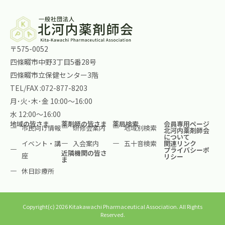
〒575-0052
四條畷市中野3丁目5番28号
四條畷市立保健センター3階
TEL/FAX :072-877-8203
月･火･木･金 10:00～16:00
水 12:00～16:00
地域の皆さま
薬剤師の皆さま
薬局検索
会員専用ページ
市民向け情報
研修会案内
地域別検索
北河内薬剤師会
について
イベント・講
入会案内
五十音検索
関連リンク
プライバシーポ
近隣機関の皆さ
座
リシー
ま
休日診療所
Copyright(c) 2026 Kitakawachi Pharmaceutical Association. All Rights
Reserved.